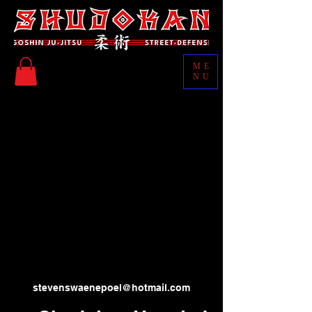
ME
NU
stevenswaenepoel@hotmail.com