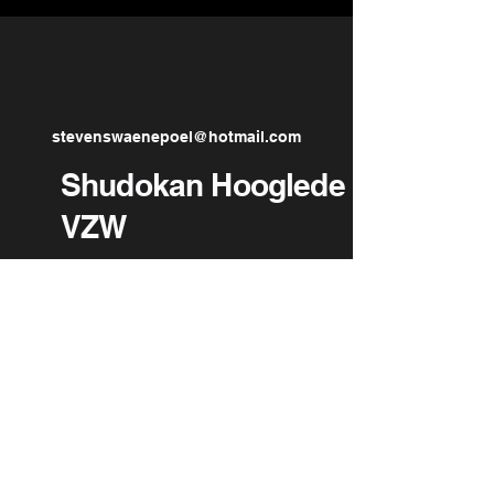
stevenswaenepoel@hotmail.com
Shudokan Hooglede
VZW
Atlanta Hal, Oude
Rozebekestraat,
Hooglede, Belgium