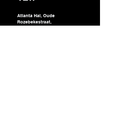
Atlanta Hal, Oude
Rozebekestraat,
Hooglede, Belgium
Privacybeleid
Toegankelijkheidsverklaring
Algemene voorwaarden