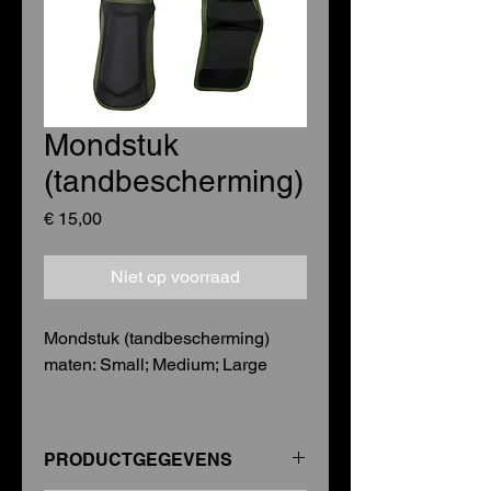
Mondstuk
(tandbescherming)
Prijs
€ 15,00
Niet op voorraad
Mondstuk (tandbescherming)
maten: Small; Medium; Large
PRODUCTGEGEVENS